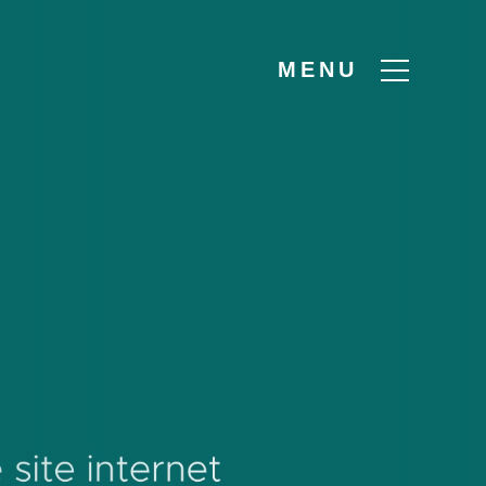
unalités en Normandie. Solutions conformes RGAA, performa
MENU